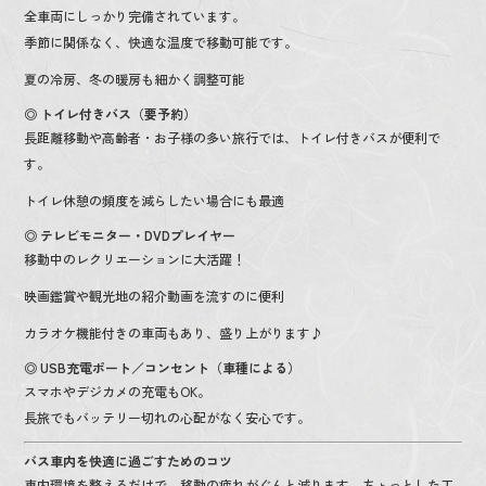
全車両にしっかり完備されています。
季節に関係なく、快適な温度で移動可能です。
夏の冷房、冬の暖房も細かく調整可能
◎ トイレ付きバス（要予約）
長距離移動や高齢者・お子様の多い旅行では、トイレ付きバスが便利で
す。
トイレ休憩の頻度を減らしたい場合にも最適
◎ テレビモニター・DVDプレイヤー
移動中のレクリエーションに大活躍！
映画鑑賞や観光地の紹介動画を流すのに便利
カラオケ機能付きの車両もあり、盛り上がります♪
◎ USB充電ポート／コンセント（車種による）
スマホやデジカメの充電もOK。
長旅でもバッテリー切れの心配がなく安心です。
バス車内を快適に過ごすためのコツ
車内環境を整えるだけで、移動の疲れがぐんと減ります。ちょっとした工