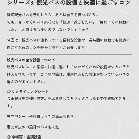
シリーズ3: 観光バスの設備と快適に過ごすコツ
o
o
貸切観光バスを予約したら、あとは当日を待つばかり。
でも、せっかくのバス旅行なら「快適に過ごしたい」「疲れにくい移動に
k
したい」と思う方も多いのではないでしょうか？
今回は、観光バスに備わっている便利な設備や、長時間の移動でも快適に
過ごすためのコツを分かりやすくご紹介します！
観光バスの主な設備について
観光バスには、お客様に快適に過ごしていただくための設備がいろいろと
備えられています。ご予約の際は、用途に応じた設備が整っているバスを
選ぶのがポイントです。
◎ リクライニングシート
長距離移動の強い味方。座席を倒してリラックスした姿勢で移動できま
す。
独立型シートや肘掛け付きの車両もあり
足元が広めの設計のバスも人気
◎ 冷暖房・空調設備