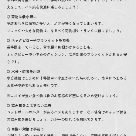
夫をして、バス旅を快適に楽しみましょう！
◎ 荷物は最小限に
座席まわりに荷物が多いと、足元が狭くなってしまいます。
リュックや大きな荷物は、なるべく荷物棚やトランクに預けましょう。
◎ ネックピローやブランケットを持参
長時間座っていると、首や腰に負担がかかることも。
ネックピローや小さめのクッション、冷房対策のブランケットがあると安
心です。
◎ 水分・軽食を用意
水分補給はこまめに！移動中に小腹がすいた時のために、簡単につまめる
お菓子や軽食もあると便利です。
※ニオイが強い食べ物は他のお客様の迷惑になるため避けましょう。
◎ 飲み物をこぼさない工夫
ペットボトルホルダーがあるバスもありますが、ない場合はキャップ付き
の飲み物を選びましょう。万が一の揺れにも対応できます。
◎ 車酔い対策は事前に
心配な方は酔い止め薬を持参し、空腹で乗らない、窓際の座席を選ぶなど