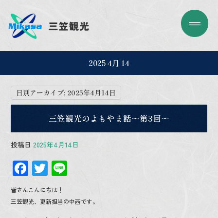
2025 4月 14
日別アーカイブ:
2025年4月14日
三笠観光のよもやま話～第3回～
投稿日
2025年4月14日
F
T
Li
ac
wi
n
皆さんこんにちは！
e
tt
e
三笠観光、更新担当の中西です。
b
er