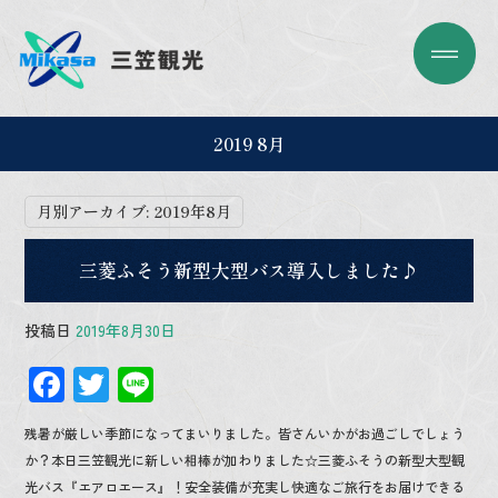
2019 8月
月別アーカイブ:
2019年8月
三菱ふそう新型大型バス導入しました♪
投稿日
2019年8月30日
F
T
Li
ac
wi
n
残暑が厳しい季節になってまいりました。皆さんいかがお過ごしでしょう
e
tt
e
か？本日三笠観光に新しい相棒が加わりました☆三菱ふそうの新型大型観
b
er
光バス『エアロエース』！安全装備が充実し快適なご旅行をお届けできる