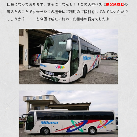
o
仕様になっております。さらに！なんと！！この大型バスは
秩父地域初
の
導入とのことです☆ぜひこの機会にご利用のご検討をしてみてはいかがで
o
しょうか？・・・と今回は新たに加わった相棒の紹介でした♪
k