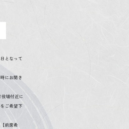
休日となって
み時にお聞き
町役場付近に
りをご希望下
に【前席希