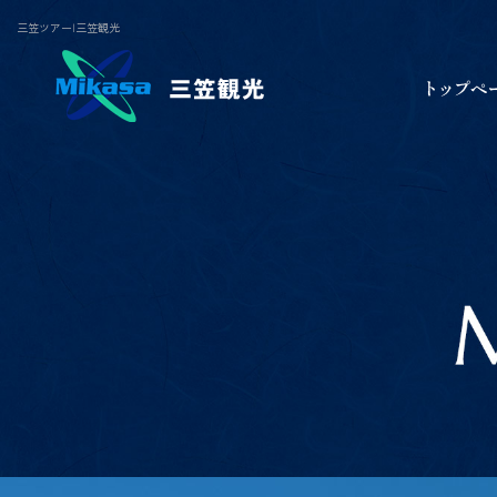
三笠ツアー|三笠観光