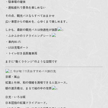
・駐車場の確保
・運転疲れで景色を楽しめない
その点、観光バスならすべておまかせ
広い車窓からの眺めを、心ゆくまで楽しめます。
しかも、最新の観光バスは快適性が抜群
・ふかふかのリクライニングシート
・車内Wi-Fi
・USB充電ポート
・トイレ付き長距離車両
まさに“動くラウンジ”のような空間です
2. 今が旬！11月おすすめバス旅行先
京都・嵐山
紅葉と竹林、和の情緒を満喫できる人気コース。
朝の渡月橋は、まるで絵の中の世界
日光・いろは坂
日本屈指の紅葉ドライブロード。