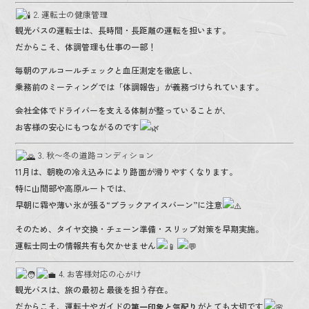
2. 運転士の健康管理
観光バスの運転士は、長時間・長距離の運転を担います。
だからこそ、体調管理も仕事の一部！
毎朝のアルコールチェックと血圧測定を徹底し、
乗務前のミーティングでは「体調報告」が義務づけられています。
会社全体でドライバーを支える体制が整っていることが、
お客様の安心にもつながるのです
3. 秋〜冬の道路コンディション
11月は、朝晩の冷え込みにより路面が滑りやすくなります。
特に山間部や高原ルートでは、
早朝に霜や薄い氷が張る“ブラックアイスバーン”に注意
そのため、タイヤ交換・チェーン準備・スリップ対策を早期実施。
運転士同士の情報共有も欠かせません
4. お客様対応の心がけ
観光バスは、旅の最初と最後を担う存在。
だからこそ、運転士やガイドの
がとても大切です
第一印象と気配り