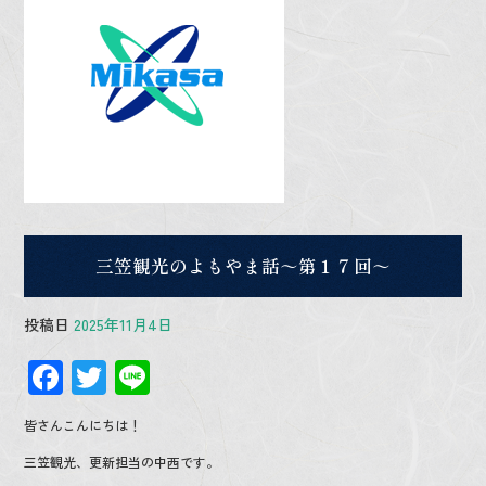
三笠観光のよもやま話～第１７回～
投稿日
2025年11月4日
F
T
Li
ac
wi
n
皆さんこんにちは！
e
tt
e
三笠観光、更新担当の中西です。
b
er