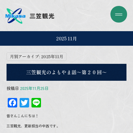
2025 11月
月別アーカイブ:
2025年11月
三笠観光のよもやま話～第２０回～
投稿日
2025年11月25日
F
T
Li
ac
wi
n
皆さんこんにちは！
e
tt
e
三笠観光、更新担当の中西です。
b
er