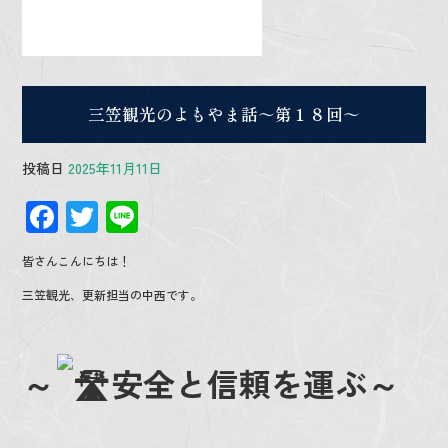
三笠観光のよもやま話～第１８回～
投稿日
2025年11月11日
F
T
Li
ac
wi
n
皆さんこんにちは！
e
tt
e
三笠観光、更新担当の中西です。
b
er
o
o
～
安全と信頼を運ぶ～
k