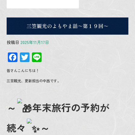
三笠観光のよもやま話～第１９回～
投稿日
2025年11月17日
F
T
Li
ac
wi
n
皆さんこんにちは！
e
tt
e
三笠観光、更新担当の中西です。
b
er
o
o
～
年末旅行の予約が
k
続々
～