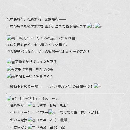
忘年会旅行、社員旅行、家族旅行――
一年の疲れを癒す旅の計画が、全国で動き始めます
1. 観光バスで行く冬の旅が人気な理由
冬は気温も低く、道も混みやすい季節。
でも観光バスなら、プロの運転士におまかせで安心！
荷物を預けてゆったり座る
途中で休憩・車内で談笑
仲間と一緒に写真タイム
「移動中も旅の一部」――これが観光バスの醍醐味です
2. 11月〜12月おすすめコース
・温泉めぐり
（草津・有馬・別府）
・イルミネーションツアー
（なばなの里・神戸・足利）
・冬の味覚旅
（カニ・ふぐ・牡蠣）
・歴史めぐり
（奈良・金沢・萩）