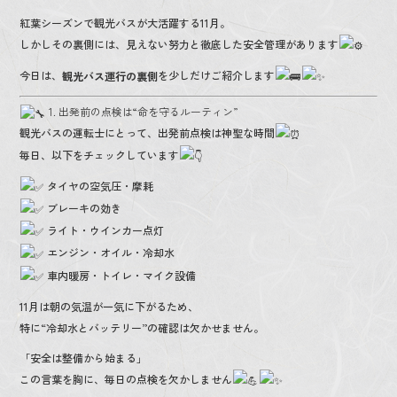
紅葉シーズンで観光バスが大活躍する11月。
しかしその裏側には、見えない努力と徹底した安全管理があります
今日は、
を少しだけご紹介します
観光バス運行の裏側
1. 出発前の点検は“命を守るルーティン”
観光バスの運転士にとって、出発前点検は神聖な時間
毎日、以下をチェックしています
タイヤの空気圧・摩耗
ブレーキの効き
ライト・ウインカー点灯
エンジン・オイル・冷却水
車内暖房・トイレ・マイク設備
11月は朝の気温が一気に下がるため、
特に“冷却水とバッテリー”の確認は欠かせません。
「安全は整備から始まる」
この言葉を胸に、毎日の点検を欠かしません