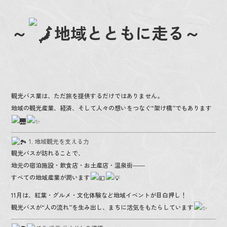
o
o
～
地域とともに走る～
k
観光バス業は、ただ旅を提供するだけではありません。
地域の観光産業、経済、そして人々の想いをつなぐ“架け橋”でもあります
1. 地域観光を支える力
観光バスが訪れることで、
地元の宿泊施設・飲食店・お土産店・温泉街――
すべての地域産業が潤います
11月は、紅葉・グルメ・文化体験など地域イベントが目白押し！
観光バスが“人の流れ”を生み出し、まちに活気をもたらしています