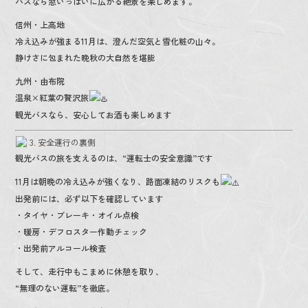
バスなら窓いっぱいに広がる絶景を楽しめます。
信州・上高地
冷え込みが強まる11月は、澄んだ空気と雪化粧の山々。
静けさに包まれた晩秋の大自然を堪能
九州・由布院
温泉×紅葉の贅沢旅
観光バスなら、安心してお酒も楽しめます
3. 安全運行の裏側
観光バスの旅を支えるのは、“運転士の安全意識”です
11月は朝晩の冷え込みが強くなり、路面凍結のリスクも
出発前には、必ず以下を確認しています
・タイヤ・ブレーキ・オイル点検
・暖房・デフロスター作動チェック
・出発前アルコール検査
そして、走行中もこまめに休憩を取り、
“無理のない運転”を徹底。