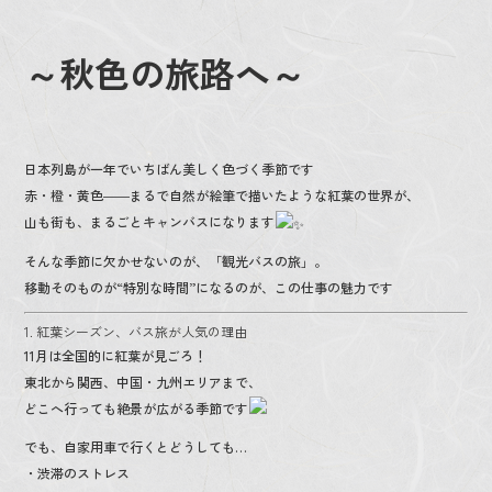
o
o
～秋色の旅路へ～
k
日本列島が一年でいちばん美しく色づく季節です
赤・橙・黄色――まるで自然が絵筆で描いたような紅葉の世界が、
山も街も、まるごとキャンバスになります
そんな季節に欠かせないのが、「観光バスの旅」。
移動そのものが“特別な時間”になるのが、この仕事の魅力です
1. 紅葉シーズン、バス旅が人気の理由
11月は全国的に紅葉が見ごろ！
東北から関西、中国・九州エリアまで、
どこへ行っても絶景が広がる季節です
でも、自家用車で行くとどうしても…
・渋滞のストレス