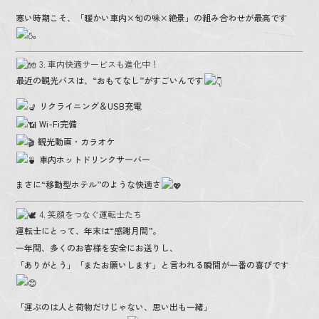
寒い時期こそ、「暖かい車内×旬の味×絶景」の組み合わせが最高です
3. 車内快適サービスも進化中！
最近の観光バスは、“おもてなし”がすごいんです
リクライニング＆USB充電
Wi-Fi完備
観光動画・カラオケ
車内ホットドリンクサーバー
まさに“移動型ホテル”のような快適さ
4. 笑顔をつなぐ運転士たち
運転士にとって、年末は“感謝月間”。
一年間、多くのお客様を安全にお送りし、
「ありがとう」「またお願いします」と言われる瞬間が一番の喜びです
「運ぶのは人と荷物だけじゃない、思い出も一緒」