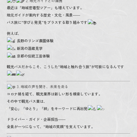
2. 地元ガイドとの連携
最近は「地域密着型ツアー」も増えています。
地元ガイドが案内する歴史・文化・風景――
バス旅に“学びと発見”をプラスする取り組みです
例えば、
長野のリンゴ農園体験
新潟の酒蔵見学
京都の伝統工芸体験
観光バスだからこそ、こうした“地域と触れ合う旅”が可能になるんです
3. 地域の声を聞き、未来を走る
コロナ禍を経て、観光業界は新しい形を模索しています。
その中で観光バス業は、
「安心」「ゆとり」「絆」をキーワードに再出発
ドライバー・ガイド・企画担当――
全員が一つになって、“地域の笑顔”を支えています。