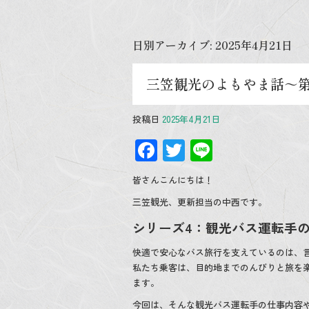
日別アーカイブ:
2025年4月21日
三笠観光のよもやま話～第
投稿日
2025年4月21日
F
T
Li
ac
wi
n
皆さんこんにちは！
e
tt
e
三笠観光、更新担当の中西です。
b
er
シリーズ4：観光バス運転手
o
o
快適で安心なバス旅行を支えているのは、言
私たち乗客は、目的地までのんびりと旅を
k
ます。
今回は、そんな観光バス運転手の仕事内容