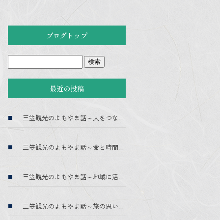
ブログトップ
最近の投稿
三笠観光のよもやま話～人をつなぐ～
三笠観光のよもやま話～命と時間を預かる～
三笠観光のよもやま話～地域に活気を～
三笠観光のよもやま話～旅の思い出に～