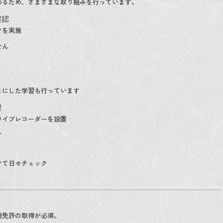
めるため、さまざまな取り組みを行っています。
確認
クを実施
せん
とにした学習も行っています
理
ライブレコーダーを設置
す
けて日々チェック
種免許の取得が必須。