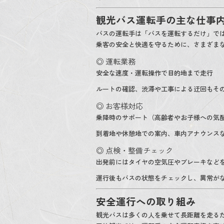
観光バス運転手の主な仕事
バスの運転手は「バスを運転するだけ」で
乗客の安全と快適を守るために、さまざま
◎ 運転業務
安全な速度・運転操作で目的地まで走行
ルートの確認、渋滞や工事による迂回もそ
◎ お客様対応
乗降時のサポート（高齢者やお子様への気
到着地や休憩地での案内、車内アナウンス
◎ 点検・整備チェック
出発前にはタイヤの空気圧やブレーキなど
運行後もバスの状態をチェックし、異常が
安全運行への取り組み
観光バスは多くの人を乗せて長距離を走るた