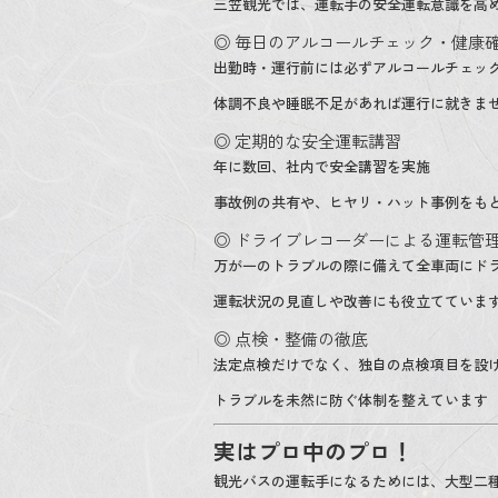
三笠観光では、運転手の安全運転意識を高
◎ 毎日のアルコールチェック・健康
出勤時・運行前には必ずアルコールチェッ
体調不良や睡眠不足があれば運行に就きま
◎ 定期的な安全運転講習
年に数回、社内で安全講習を実施
事故例の共有や、ヒヤリ・ハット事例をも
◎ ドライブレコーダーによる運転管
万が一のトラブルの際に備えて全車両にド
運転状況の見直しや改善にも役立てていま
◎ 点検・整備の徹底
法定点検だけでなく、独自の点検項目を設
トラブルを未然に防ぐ体制を整えています
実はプロ中のプロ！
観光バスの運転手になるためには、大型二