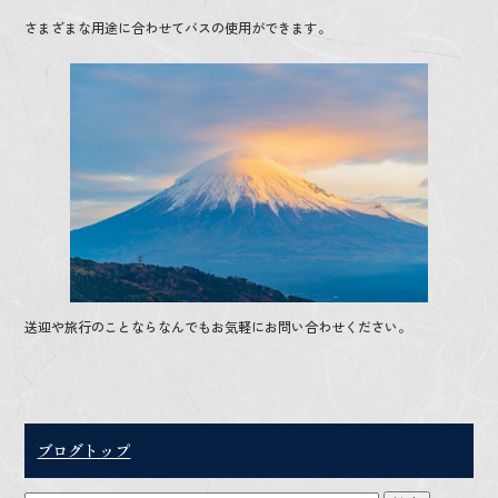
b
er
さまざまな用途に合わせてバスの使用ができます。
o
o
k
送迎や旅行のことならなんでもお気軽にお問い合わせください。
ブログトップ