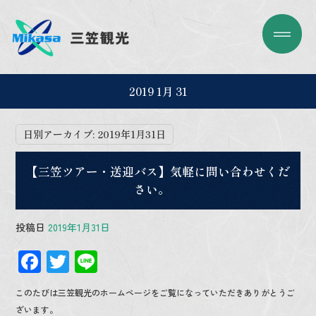
2019 1月 31
日別アーカイブ:
2019年1月31日
【三笠ツアー・送迎バス】気軽に問い合わせくだ
さい。
投稿日
2019年1月31日
F
T
Li
ac
wi
n
このたびは三笠観光のホームページをご覧になっていただきありがとうご
e
tt
e
ざいます。