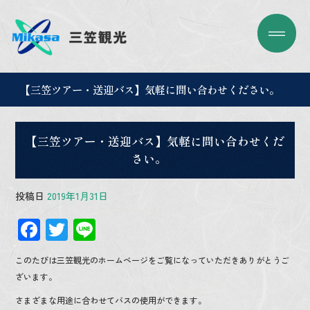
【三笠ツアー・送迎バス】気軽に問い合わせください。
【三笠ツアー・送迎バス】気軽に問い合わせくだ
さい。
投稿日
2019年1月31日
F
T
Li
ac
wi
n
このたびは三笠観光のホームページをご覧になっていただきありがとうご
e
tt
e
ざいます。
b
er
さまざまな用途に合わせてバスの使用ができます。