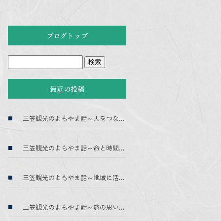
ブログトップ
最近の投稿
三笠観光のよもやま話～人をつなぐ～
三笠観光のよもやま話～命と時間を預かる～
三笠観光のよもやま話～地域に活気を～
三笠観光のよもやま話～旅の思い出に～