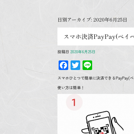
日別アーカイブ:
2020年6月25日
スマホ決済PayPay(ペ
投稿日
2020年6月25日
F
T
Li
ac
wi
n
スマホひとつで簡単に決済できるPayPay
e
tt
e
使い方は簡単！
b
er
o
o
k