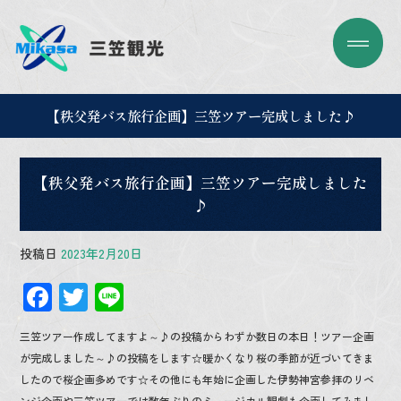
【秩父発バス旅行企画】三笠ツアー完成しました♪
【秩父発バス旅行企画】三笠ツアー完成しました
♪
投稿日
2023年2月20日
F
T
Li
ac
wi
n
三笠ツアー作成してますよ～♪の投稿からわずか数日の本日！ツアー企画
e
tt
e
が完成しました～♪の投稿をします☆暖かくなり桜の季節が近づいてきま
b
er
したので桜企画多めです☆その他にも年始に企画した伊勢神宮参拝のリベ
ンジ企画や三笠ツアーでは数年ぶりのミュージカル観劇も企画してみまし