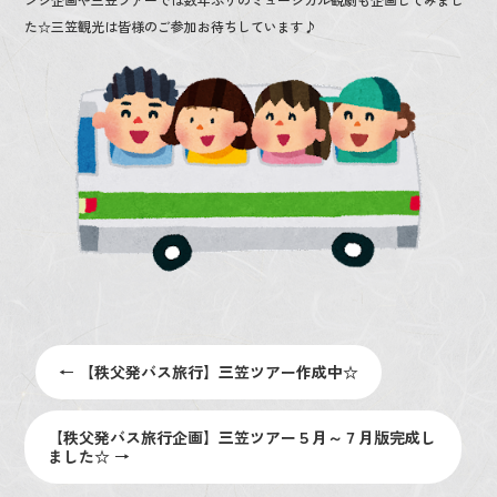
o
た☆三笠観光は皆様のご参加お待ちしています♪
o
k
←
【秩父発バス旅行】三笠ツアー作成中☆
【秩父発バス旅行企画】三笠ツアー５月～７月版完成し
ました☆
→