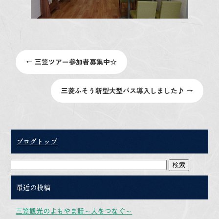
←
三笠ツアー参加者募集中☆
三菱ふそう新型大型バス導入しました♪
→
ブログトップ
最近の投稿
三笠観光のよもやま話～人をつなぐ～