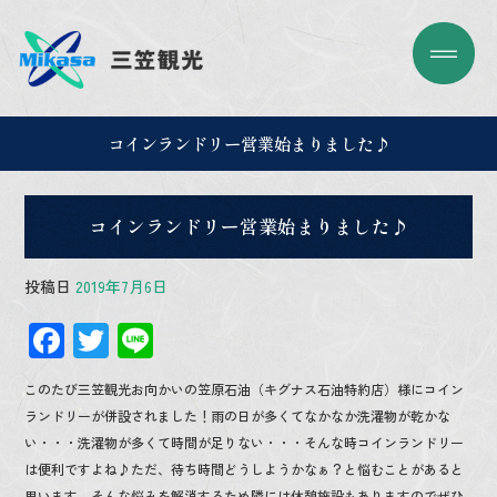
コインランドリー営業始まりました♪
コインランドリー営業始まりました♪
投稿日
2019年7月6日
F
T
Li
ac
wi
n
このたび三笠観光お向かいの笠原石油（キグナス石油特約店）様にコイン
e
tt
e
ランドリーが併設されました！雨の日が多くてなかなか洗濯物が乾かな
b
er
い・・・洗濯物が多くて時間が足りない・・・そんな時コインランドリー
o
は便利ですよね♪ただ、待ち時間どうしようかなぁ？と悩むことがあると
思います。そんな悩みを解消するため隣には休憩施設もありますのでぜひ