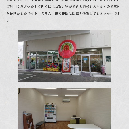
o
ご利用ください☆すぐ近くにはお買い物ができる施設もありますので意外
k
と便利かも☆です♪もちろん、待ち時間に洗車を依頼してもオッケーです
♪