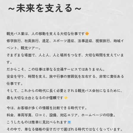
o
～未来を支える～
k
観光バス業は、人の移動を支える大切な仕事です
修学旅行、社員旅行、遠足、スポーツ遠征、法事送迎、視察旅行、地域イ
ベント、観光ツアー。
さまざまな場面で、人と人、人と場所をつなぎ、大切な時間を支えていま
す。
だからこそ、この仕事は単なる交通サービスではありません。
安全を守り、時間を支え、旅や行事の雰囲気を左右する、非常に責任ある
仕事です。
そして、これからの時代に長く必要とされる観光バス会社になるために、
最も大切な土台となるのが
信頼
です
今は、お客様が多くの情報を比較できる時代です。
料金、車両写真、口コミ、設備、対応エリア、ホームページの印象。
こうしたものは簡単に見比べられます
その中で、単なる価格の安さだけで選ばれる時代ではなくなっています。