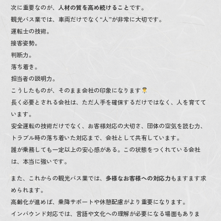
次に重要なのが、
人材の質を高め続けること
です。
観光バス業では、車両だけでなく“人”が非常に大切です。
運転士の技術。
接客姿勢。
判断力。
落ち着き。
担当者の説明力。
こうしたものが、そのまま会社の印象になります
長く必要とされる会社は、ただ人手を確保するだけではなく、人を育てて
います。
安全運転の技術だけでなく、お客様対応の大切さ、団体の空気を読む力、
トラブル時の落ち着いた対応まで、会社として共有しています。
誰が乗務しても一定以上の安心感がある。この状態をつくれている会社
は、本当に強いです。
また、これからの観光バス業では、
多様なお客様への対応力
もますます求
められます。
高齢化が進めば、乗降サポートや休憩配慮がより重要になります。
インバウンド対応では、言語や文化への理解が必要になる場面もありま