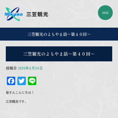
三笠観光のよもやま話～第４０回～
三笠観光のよもやま話～第４０回～
投稿日
2026年4月24日
F
T
Li
ac
wi
n
皆さんこんにちは！
e
tt
e
三笠観光です。
b
er
o