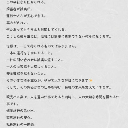
この会社なら任せられる。
担当者が誠実だ。
運転士さんが安心できる。
車内がきれい。
何かあってもきちんと対応してくれる。
こうした積み重ねは、他社には簡単に真似できない強みになります。
信頼は、一日で得られるものではありません。
一本の運行を丁寧にやること。
一件の問い合わせに誠実に返すこと。
一人のお客様を大切にすること。
安全確認を怠らないこと。
その小さな積み重ねが、やがて大きな評価になります
そして、その評価が次の仕事を呼び、会社の未来を支えていきます。
観光バス業は、人を運ぶ仕事であると同時に、人の大切な時間を預かる仕
事です。
修学旅行の思い出。
家族旅行の安心。
社員旅行の一体感。