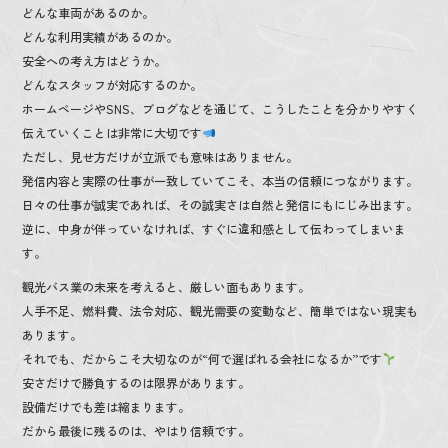
どんな車両があるのか。
どんな利用実績があるのか。
安全への考え方はどうか。
どんなスタッフが対応するのか。
ホームページやSNS、ブログなどを通じて、こうしたことを分かりやすく
伝えていくことは非常に大切です
ただし、見せ方だけが立派でも意味はありません。
発信内容と実際の仕事が一致していてこそ、本当の信頼につながります。
日々の仕事が誠実であれば、その誠実さは自然と発信にもにじみ出ます。
逆に、中身が伴っていなければ、すぐに違和感として伝わってしまいま
す。
観光バス業の未来を考えると、厳しい面もあります。
人手不足、燃料費、法令対応、観光需要の変動など、簡単ではない現実も
あります。
それでも、だからこそ大切なのが“何で選ばれる会社になるか”です
安さだけで勝負するのは限界があります。
設備だけでも差は縮まります。
だから最後に残るのは、やはり信頼です。