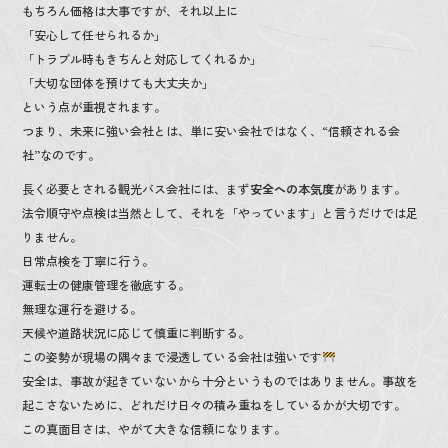
もちろん価格は大事ですが、それ以上に
「安心して任せられるか」
「トラブル時もきちんと対応してくれるか」
「大切な団体を預けても大丈夫か」
という点が重視されます。
つまり、未来に強い会社とは、単に安い会社ではなく、“信頼される会
社”なのです。
長く必要とされる観光バス会社には、まず
安全への本気度
があります。
法令順守や点検は当然として、それを「やっています」と言うだけでは足
りません。
日常点検を丁寧に行う。
運転士の健康管理を徹底する。
無理な運行を避ける。
天候や道路状況に応じて慎重に判断する。
この姿勢が現場の隅々まで浸透している会社は強いです
安全は、事故が起きていないから十分というものではありません。事故を
起こさないために、どれだけ日々の積み重ねをしているかが大切です。
この真面目さは、やがて大きな信頼になります。