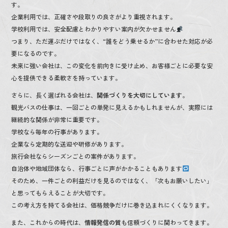
す。
企業利用では、正確さや段取りの良さがより重視されます。
学校利用では、安全配慮とわかりやすい案内が欠かせません
つまり、ただ運ぶだけではなく、“誰をどう乗せるか”に合わせた対応が必
要になるのです。
未来に強い会社は、この変化を前向きに受け止め、お客様ごとに必要な安
心を提供できる柔軟さを持っています。
さらに、長く選ばれる会社は、
関係づくりを大切にしています
。
観光バスの仕事は、一回ごとの単発に見えるかもしれませんが、実際には
継続的な関係が非常に重要です。
学校なら毎年の行事があります。
企業なら定期的な送迎や研修があります。
旅行会社ならシーズンごとの案件があります。
自治体や地域団体なら、行事ごとに声がかかることもあります
そのため、一件ごとの利益だけを見るのではなく、「次もお願いしたい」
と思ってもらえることが大切です。
この考え方を持てる会社は、価格競争だけに巻き込まれにくくなります。
また、これからの時代は、
情報発信の質
も信頼づくりに関わってきます。